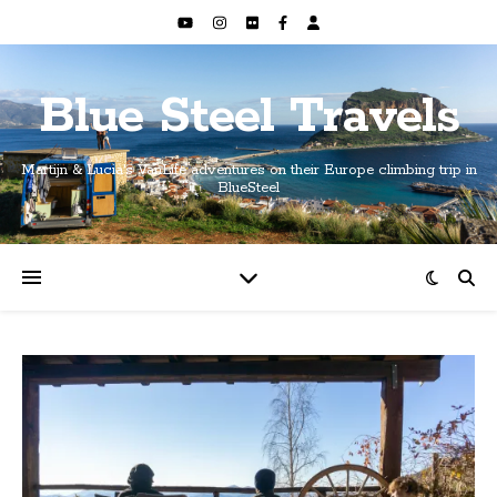
Blue Steel Travels
Martijn & Lucia's VanLife adventures on their Europe climbing trip in
BlueSteel