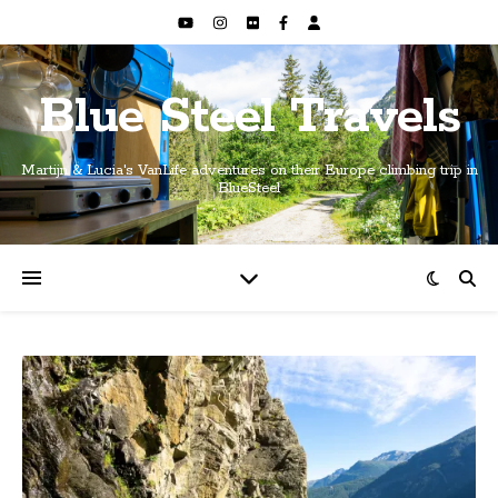
Blue Steel Travels
Martijn & Lucia's VanLife adventures on their Europe climbing trip in
BlueSteel