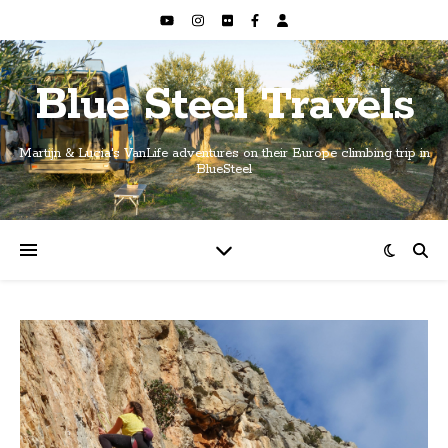
Blue Steel Travels
Martijn & Lucia's VanLife adventures on their Europe climbing trip in
BlueSteel