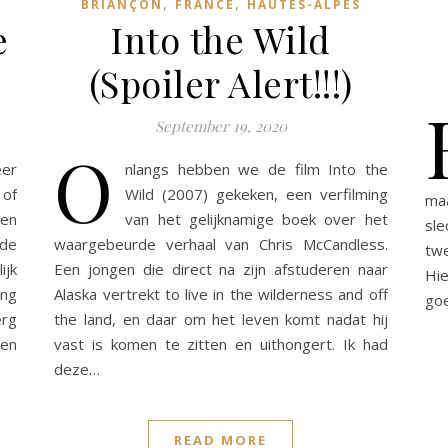
,
,
BRIANÇON
FRANCE
HAUTES-ALPES
e
Into the Wild
(Spoiler Alert!!!)
September 19, 2020
O
eer
nlangs hebben we de film Into the
 of
Wild (2007) gekeken, een verfilming
maa
een
van het gelijknamige boek over het
sle
 de
waargebeurde verhaal van Chris McCandless.
twe
ijk
Een jongen die direct na zijn afstuderen naar
Hie
ng
Alaska vertrekt to live in the wilderness and off
go
erg
the land, en daar om het leven komt nadat hij
gen
vast is komen te zitten en uithongert. Ik had
deze…
READ MORE