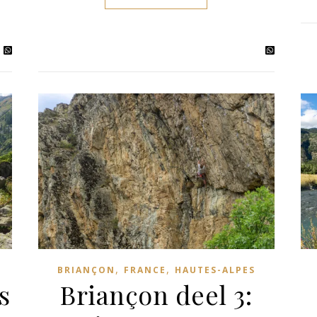
,
,
BRIANÇON
FRANCE
HAUTES-ALPES
s
Briançon deel 3: