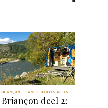
,
,
BRIANÇON
FRANCE
HAUTES-ALPES
Briançon deel 2: