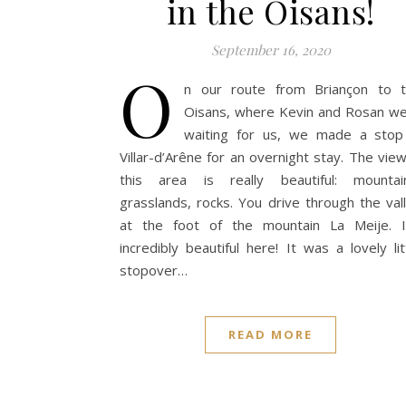
in the Oisans!
September 16, 2020
O
n our route from Briançon to 
Oisans, where Kevin and Rosan w
waiting for us, we made a stop
Villar-d’Arêne for an overnight stay. The view
this area is really beautiful: mountai
grasslands, rocks. You drive through the val
at the foot of the mountain La Meije. I
incredibly beautiful here! It was a lovely lit
stopover…
READ MORE