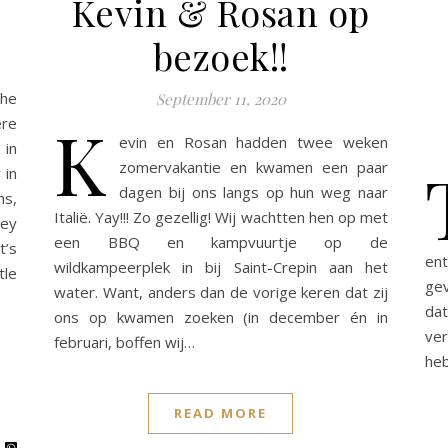
Kevin & Rosan op
bezoek!!
the
September 11, 2020
K
ere
evin en Rosan hadden twee weken
 in
zomervakantie en kwamen een paar
 in
dagen bij ons langs op hun weg naar
ns,
Italië. Yay!!! Zo gezellig! Wij wachtten hen op met
ley
een BBQ en kampvuurtje op de
t’s
ent
wildkampeerplek in bij Saint-Crepin aan het
tle
gev
water. Want, anders dan de vorige keren dat zij
dat
ons op kwamen zoeken (in december én in
ver
februari, boffen wij…
heb
READ MORE