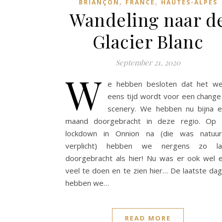
,
,
BRIANÇON
FRANCE
HAUTES-ALPES
Wandeling naar d
Glacier Blanc
September 21, 2020
W
e hebben besloten dat het w
eens tijd wordt voor een change
scenery. We hebben nu bijna 
maand doorgebracht in deze regio. Op
lockdown in Onnion na (die was natuurl
verplicht) hebben we nergens zo la
doorgebracht als hier! Nu was er ook wel 
veel te doen en te zien hier… De laatste da
hebben we…
READ MORE