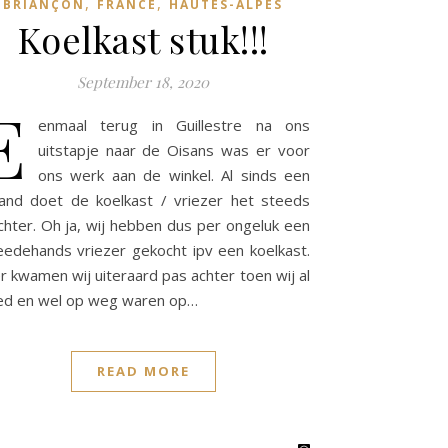
,
,
BRIANÇON
FRANCE
HAUTES-ALPES
Koelkast stuk!!!
September 18, 2020
E
enmaal terug in Guillestre na ons
uitstapje naar de Oisans was er voor
ons werk aan de winkel. Al sinds een
nd doet de koelkast / vriezer het steeds
chter. Oh ja, wij hebben dus per ongeluk een
edehands vriezer gekocht ipv een koelkast.
r kwamen wij uiteraard pas achter toen wij al
ed en wel op weg waren op…
READ MORE