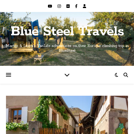
Blue Steel Travels
Martijn & Lucia's VanLife adventures on their Europe climbing trip in
BlueSteel