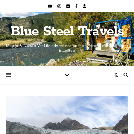
Blue Steel Travels
Martijn & Lucia's VanLife adventures on their Europe climbing trip in
BlueSteel