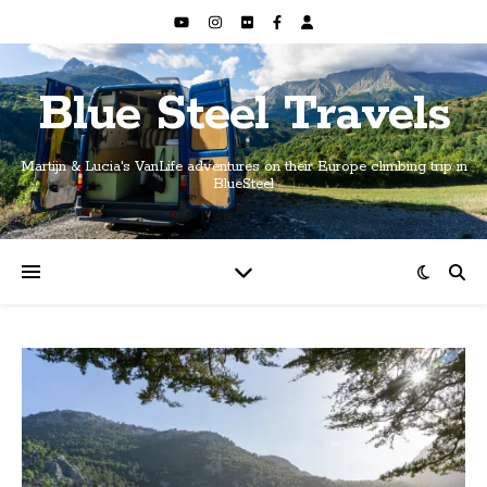
Blue Steel Travels
Martijn & Lucia's VanLife adventures on their Europe climbing trip in
BlueSteel