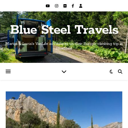
Blue Steel Travels
Martijn & Lucia's VanLife adventures on their Europe climbing trip in
BlueSteel