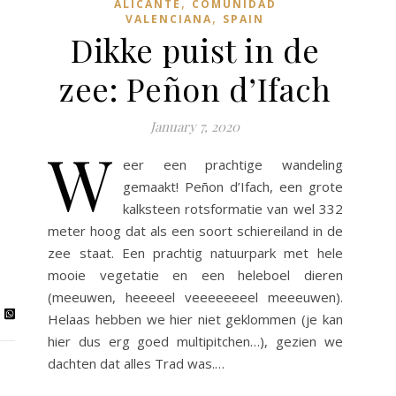
,
ALICANTE
COMUNIDAD
,
VALENCIANA
SPAIN
Dikke puist in de
zee: Peñon d’Ifach
January 7, 2020
W
eer een prachtige wandeling
gemaakt! Peñon d’Ifach, een grote
kalksteen rotsformatie van wel 332
meter hoog dat als een soort schiereiland in de
zee staat. Een prachtig natuurpark met hele
mooie vegetatie en een heleboel dieren
(meeuwen, heeeeel veeeeeeeel meeeuwen).
Helaas hebben we hier niet geklommen (je kan
hier dus erg goed multipitchen…), gezien we
dachten dat alles Trad was.…