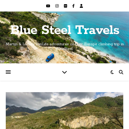
Blue Steel Travels
Martijn & Lucia's VanLife adventures on their Europe climbing trip in
BlueSteel