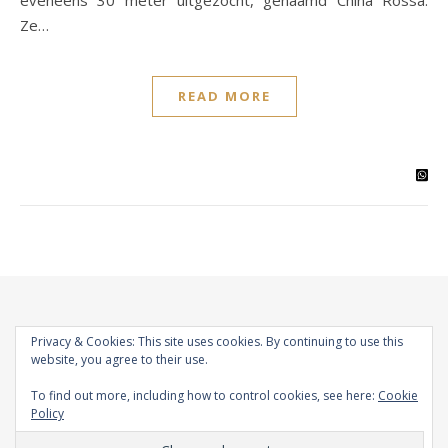
eveneens 30 meter uitgezocht, genaamd China Rossa.
Ze…
READ MORE
Privacy & Cookies: This site uses cookies. By continuing to use this
website, you agree to their use.
To find out more, including how to control cookies, see here:
Cookie
Ashe Theme by Royal-Flush - 2026 ©
Policy
Instagram
YouTube
WordPress
Facebook