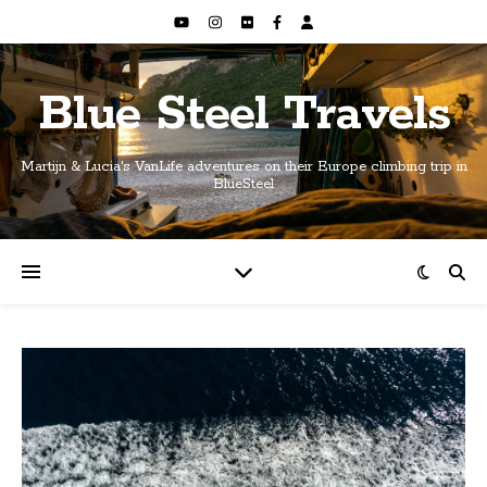
Blue Steel Travels
Martijn & Lucia's VanLife adventures on their Europe climbing trip in
BlueSteel