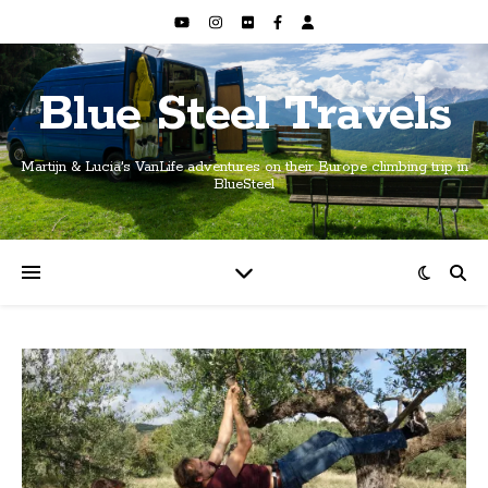
Blue Steel Travels
Martijn & Lucia's VanLife adventures on their Europe climbing trip in
BlueSteel