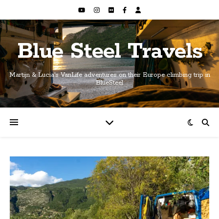
Blue Steel Travels
Martijn & Lucia's VanLife adventures on their Europe climbing trip in
BlueSteel