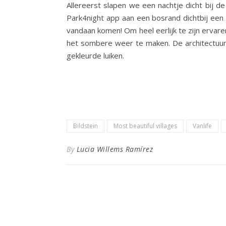
Allereerst slapen we een nachtje dicht bij
Park4night app aan een bosrand dichtbij een k
vandaan komen! Om heel eerlijk te zijn ervare
het sombere weer te maken. De architectuur 
gekleurde luiken.
Bildstein
Most beautiful villages
Vanlife
By
Lucia Willems Ramírez