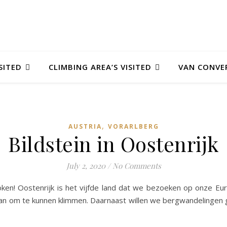
SITED
CLIMBING AREA’S VISITED
VAN CONVE
,
AUSTRIA
VORARLBERG
Bildstein in Oostenrijk
July 2, 2020
/
No Comments
en! Oostenrijk is het vijfde land dat we bezoeken op onze Europ
 gaan om te kunnen klimmen. Daarnaast willen we bergwandelinge