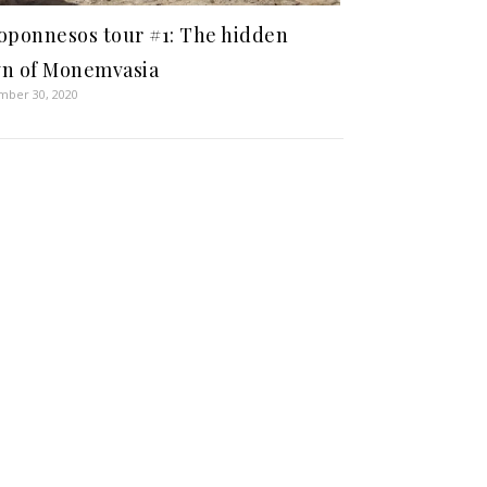
oponnesos tour #1: The hidden
n of Monemvasia
ber 30, 2020