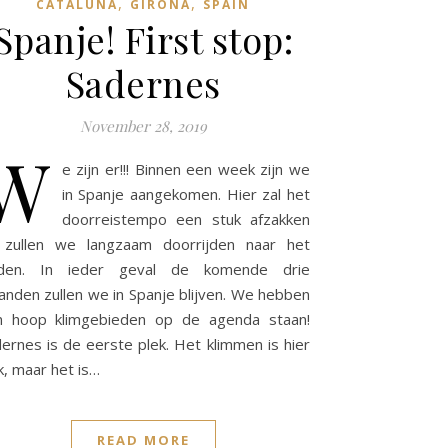
,
,
CATALUÑA
GIRONA
SPAIN
Spanje! First stop:
Sadernes
November 28, 2019
W
e zijn er!!! Binnen een week zijn we
in Spanje aangekomen. Hier zal het
doorreistempo een stuk afzakken
 zullen we langzaam doorrijden naar het
iden. In ieder geval de komende drie
nden zullen we in Spanje blijven. We hebben
n hoop klimgebieden op de agenda staan!
ernes is de eerste plek. Het klimmen is hier
k, maar het is…
READ MORE