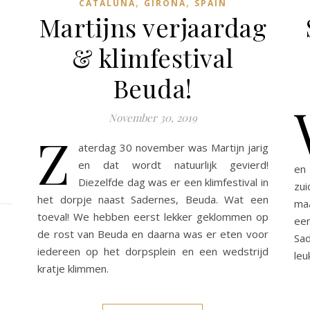
,
,
CATALUÑA
GIRONA
SPAIN
Martijns verjaardag
& klimfestival
Beuda!
November 30, 2019
Z
aterdag 30 november was Martijn jarig
en dat wordt natuurlijk gevierd!
en
Diezelfde dag was er een klimfestival in
zu
het dorpje naast Sadernes, Beuda. Wat een
maa
toeval! We hebben eerst lekker geklommen op
ee
de rost van Beuda en daarna was er eten voor
Sad
iedereen op het dorpsplein en een wedstrijd
leu
kratje klimmen.