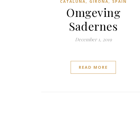
,
,
CATALUÑA
GIRONA
SPAIN
Omgeving
Sadernes
December 1, 2019
READ MORE