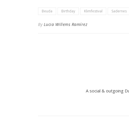
Beuda
Birthday
Klimfestival
Sadernes
By
Lucia Willems Ramírez
A social & outgoing D