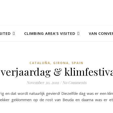
SITED
CLIMBING AREA’S VISITED
VAN CONVE
,
,
CATALUÑA
GIRONA
SPAIN
 verjaardag & klimfestiv
November 30, 2019
/
No Comments
g en dat wordt natuurlijk gevierd! Diezelfde dag was er een klim
lekker geklommen op de rost van Beuda en daarna was er et