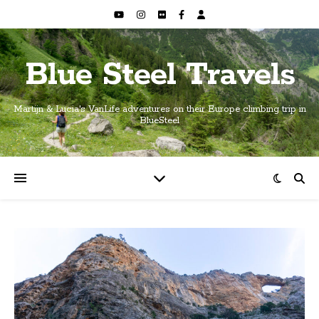
Blue Steel Travels
Martijn & Lucia's VanLife adventures on their Europe climbing trip in
BlueSteel