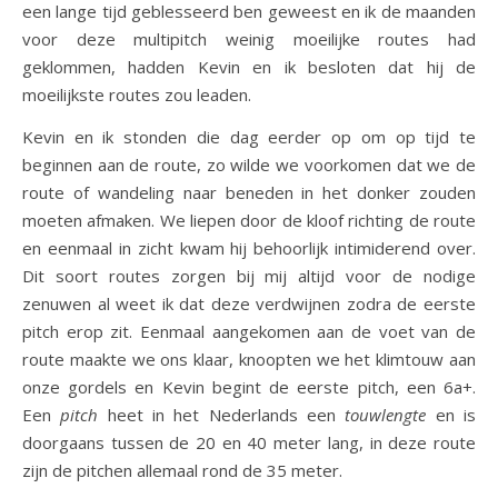
een lange tijd geblesseerd ben geweest en ik de maanden
voor deze multipitch weinig moeilijke routes had
geklommen, hadden Kevin en ik besloten dat hij de
moeilijkste routes zou leaden.
Kevin en ik stonden die dag eerder op om op tijd te
beginnen aan de route, zo wilde we voorkomen dat we de
route of wandeling naar beneden in het donker zouden
moeten afmaken. We liepen door de kloof richting de route
en eenmaal in zicht kwam hij behoorlijk intimiderend over.
Dit soort routes zorgen bij mij altijd voor de nodige
zenuwen al weet ik dat deze verdwijnen zodra de eerste
pitch erop zit. Eenmaal aangekomen aan de voet van de
route maakte we ons klaar, knoopten we het klimtouw aan
onze gordels en Kevin begint de eerste pitch, een 6a+.
Een
pitch
heet in het Nederlands een
touwlengte
en is
doorgaans tussen de 20 en 40 meter lang, in deze route
zijn de pitchen allemaal rond de 35 meter.