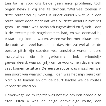
Een 6a+ is voor ons beide geen enkel probleem, toch
begon Kevin al vrij snel te zuchten. “Wel veel zoeken in
deze route” zei hij. Soms is direct duidelijk wat je in een
route moet doen maar dat was bij deze absoluut niet het
geval. De route was technisch ingewikkeld en fysiek. Toen
ik de eerste pitch nageklommen had, en we eenmaal bij
elkaar aangekomen waren, waren we het met elkaar eens:
de route was veel harder dan 6a+. Het zal wel alleen de
eerste pitch zijn dachten we, tenslotte waren andere
multipitches die ik geklommen heb vriendelijk
gewaardeerd, waarschijnlijk om te voorkomen dat mensen
vast komen te zitten. De eerste route was misschien wel
een soort van waarschuwing. Toen was het mijn beurt om
pitch 2 te leaden en om de beurt leadde we de routes
verder de wand op.
Halverwege de multipitch was het tijd om een broodje te
eten. Pitch 4 was de enige eenvoudige route, een