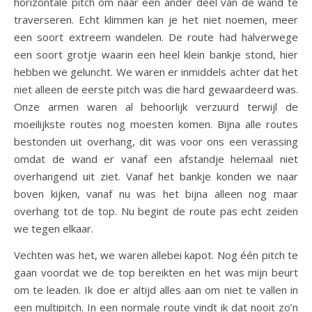
horizontale pitch om naar een ander deel van de wand te
traverseren. Echt klimmen kan je het niet noemen, meer
een soort extreem wandelen. De route had halverwege
een soort grotje waarin een heel klein bankje stond, hier
hebben we geluncht. We waren er inmiddels achter dat het
niet alleen de eerste pitch was die hard gewaardeerd was.
Onze armen waren al behoorlijk verzuurd terwijl de
moeilijkste routes nog moesten komen. Bijna alle routes
bestonden uit overhang, dit was voor ons een verassing
omdat de wand er vanaf een afstandje helemaal niet
overhangend uit ziet. Vanaf het bankje konden we naar
boven kijken, vanaf nu was het bijna alleen nog maar
overhang tot de top. Nu begint de route pas echt zeiden
we tegen elkaar.
Vechten was het, we waren allebei kapot. Nog één pitch te
gaan voordat we de top bereikten en het was mijn beurt
om te leaden. Ik doe er altijd alles aan om niet te vallen in
een multipitch. In een normale route vindt ik dat nooit zo’n